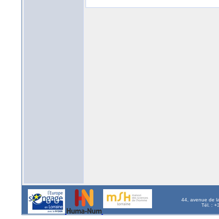
44, avenue de l
Tél. : 