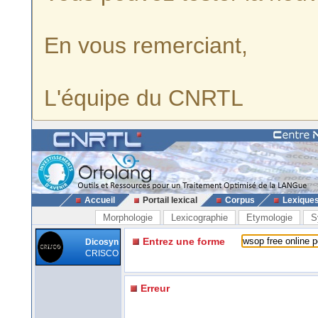
En vous remerciant,
L'équipe du CNRTL
Accueil
Portail lexical
Corpus
Lexique
Morphologie
Lexicographie
Etymologie
S
Entrez une forme
Dicosyn
CRISCO
Erreur