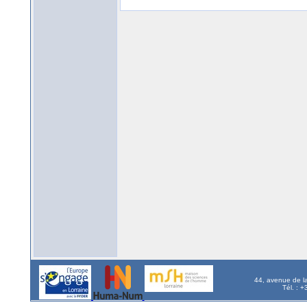
44, avenue de l
Tél. : 