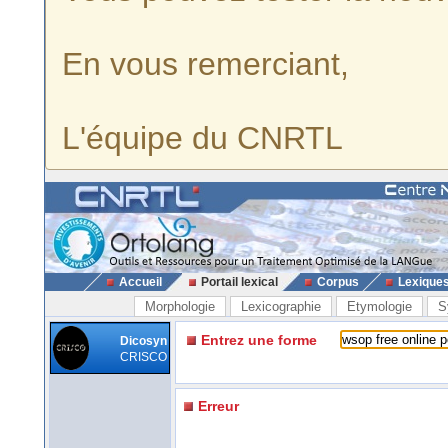
En vous remerciant,
L'équipe du CNRTL
Accueil
Portail lexical
Corpus
Lexique
Morphologie
Lexicographie
Etymologie
S
Entrez une forme
Dicosyn
CRISCO
Erreur