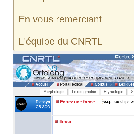
En vous remerciant,
L'équipe du CNRTL
Accueil
Portail lexical
Corpus
Lexique
Morphologie
Lexicographie
Etymologie
S
Entrez une forme
Dicosyn
CRISCO
Erreur