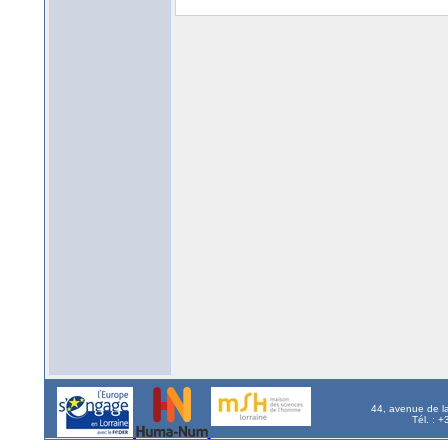
44, avenue de l
Tél. : 