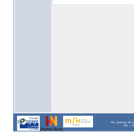
44, avenue de l
Tél. : 