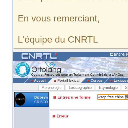
En vous remerciant,
L'équipe du CNRTL
Accueil
Portail lexical
Corpus
Lexique
Morphologie
Lexicographie
Etymologie
S
Entrez une forme
Dicosyn
CRISCO
Erreur