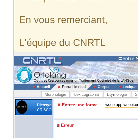
En vous remerciant,
L'équipe du CNRTL
Accueil
Portail lexical
Corpus
Lexique
Morphologie
Lexicographie
Etymologie
S
Entrez une forme
Dicosyn
CRISCO
Erreur