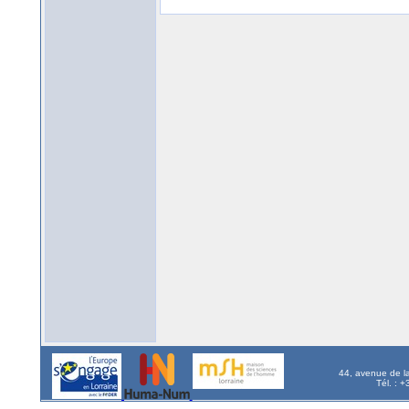
44, avenue de l
Tél. : 