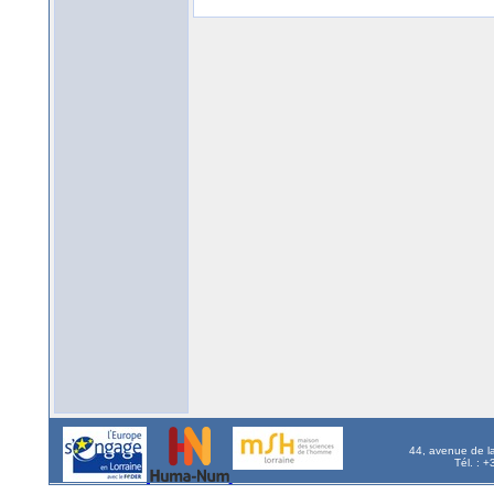
44, avenue de l
Tél. : 