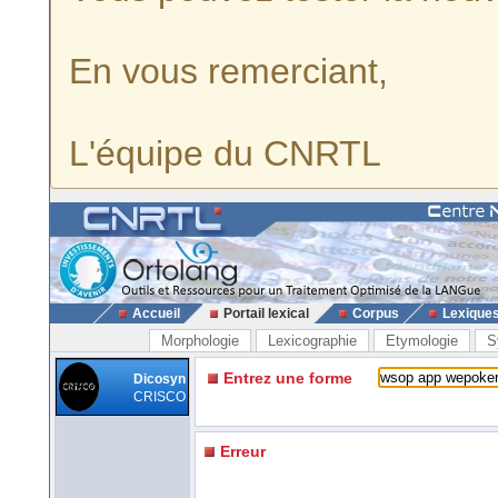
En vous remerciant,
L'équipe du CNRTL
Accueil
Portail lexical
Corpus
Lexique
Morphologie
Lexicographie
Etymologie
S
Entrez une forme
Dicosyn
CRISCO
Erreur