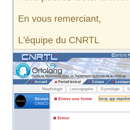
En vous remerciant,
L'équipe du CNRTL
Accueil
Portail lexical
Corpus
Lexique
Morphologie
Lexicographie
Etymologie
S
Entrez une forme
Dicosyn
CRISCO
Erreur