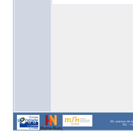
44, avenue de l
Tél. : 