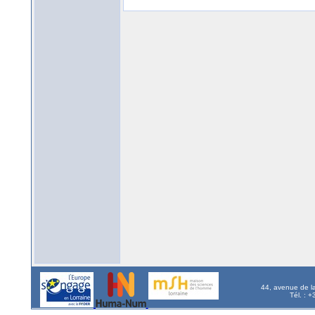
44, avenue de l
Tél. : 