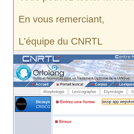
En vous remerciant,
L'équipe du CNRTL
Accueil
Portail lexical
Corpus
Lexique
Morphologie
Lexicographie
Etymologie
S
Entrez une forme
Dicosyn
CRISCO
Erreur