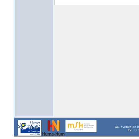
44, avenue de l
Tél. : 