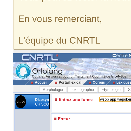
En vous remerciant,
L'équipe du CNRTL
Accueil
Portail lexical
Corpus
Lexique
Morphologie
Lexicographie
Etymologie
S
Entrez une forme
Dicosyn
CRISCO
Erreur