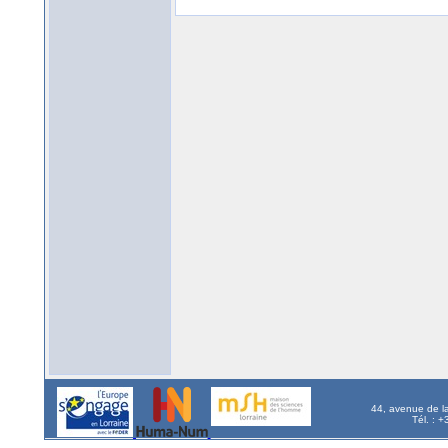
44, avenue de l
Tél. : 