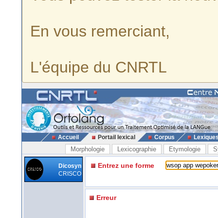
En vous remerciant,
L'équipe du CNRTL
Accueil
Portail lexical
Corpus
Lexique
Morphologie
Lexicographie
Etymologie
S
Entrez une forme
Dicosyn
CRISCO
Erreur