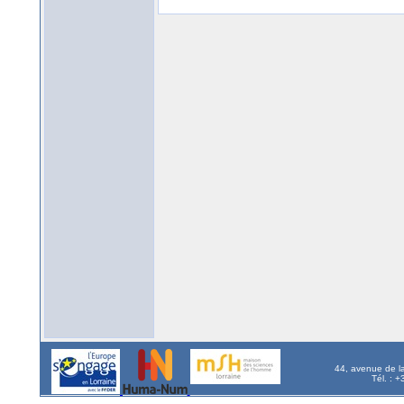
44, avenue de l
Tél. : 