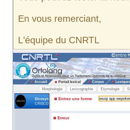
En vous remerciant,
L'équipe du CNRTL
Accueil
Portail lexical
Corpus
Lexique
Morphologie
Lexicographie
Etymologie
S
Entrez une forme
Dicosyn
CRISCO
Erreur