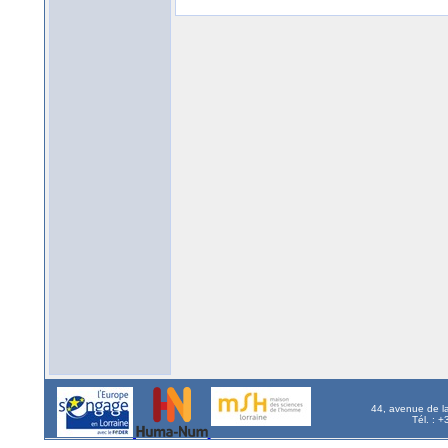
44, avenue de l
Tél. : 