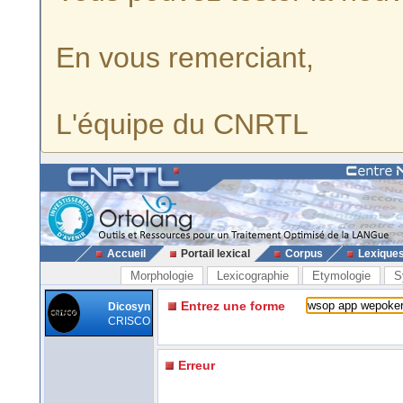
En vous remerciant,
L'équipe du CNRTL
Accueil
Portail lexical
Corpus
Lexique
Morphologie
Lexicographie
Etymologie
S
Entrez une forme
Dicosyn
CRISCO
Erreur