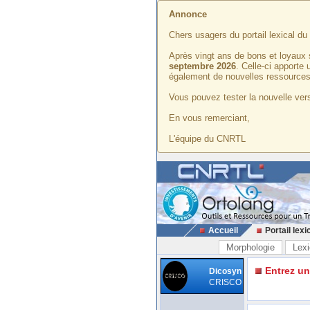
Annonce
Chers usagers du portail lexical d
Après vingt ans de bons et loyaux 
septembre 2026
. Celle-ci apporte
également de nouvelles ressources
Vous pouvez tester la nouvelle vers
En vous remerciant,
L'équipe du CNRTL
Accueil
Portail lexi
Morphologie
Lexi
Entrez u
Dicosyn
CRISCO