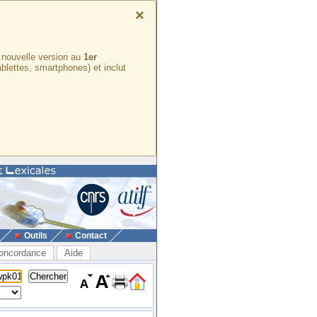
×
e nouvelle version au
1er
ablettes, smartphones) et inclut
Outils
Contact
oncordance
Aide