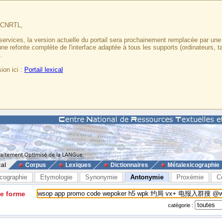
u CNRTL,
services, la version actuelle du portail sera prochainement remplacée par un
 une refonte complète de l'interface adaptée à tous les supports (ordinateurs, t
.
ion ici :
Portail lexical
cal
Corpus
Lexiques
Dictionnaires
Métalexicographie
cographie
Etymologie
Synonymie
Antonymie
Proxémie
C
ne forme
catégorie :