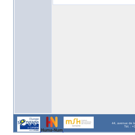
44, avenue de l
Tél. : 