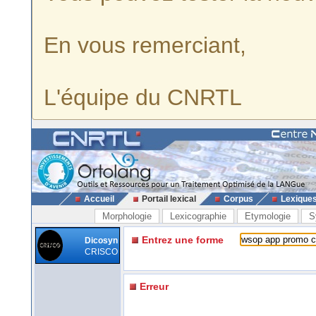
En vous remerciant,
L'équipe du CNRTL
Accueil
Portail lexical
Corpus
Lexique
Morphologie
Lexicographie
Etymologie
S
Entrez une forme
Dicosyn
CRISCO
Erreur