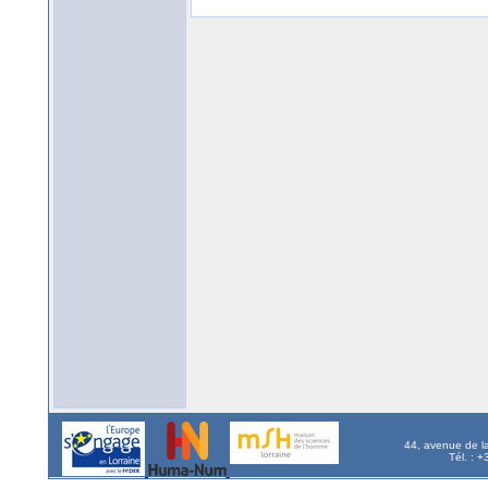
44, avenue de l
Tél. : 