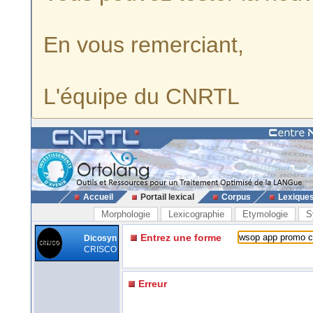
En vous remerciant,
L'équipe du CNRTL
Accueil
Portail lexical
Corpus
Lexique
Morphologie
Lexicographie
Etymologie
S
Entrez une forme
Dicosyn
CRISCO
Erreur