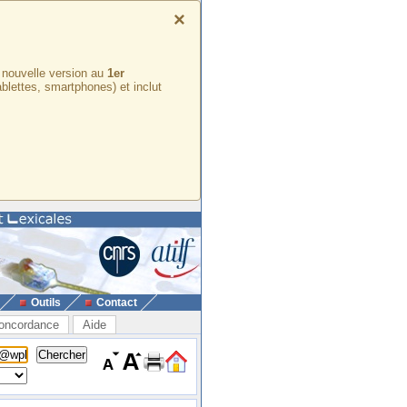
×
e nouvelle version au
1er
ablettes, smartphones) et inclut
Outils
Contact
oncordance
Aide