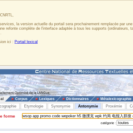
u CNRTL,
services, la version actuelle du portail sera prochainement remplacée par un
 une refonte complète de l'interface adaptée à tous les supports (ordinateurs, t
.
ion ici :
Portail lexical
cal
Corpus
Lexiques
Dictionnaires
Métalexicographie
cographie
Etymologie
Synonymie
Antonymie
Proxémie
C
ne forme
catégorie :