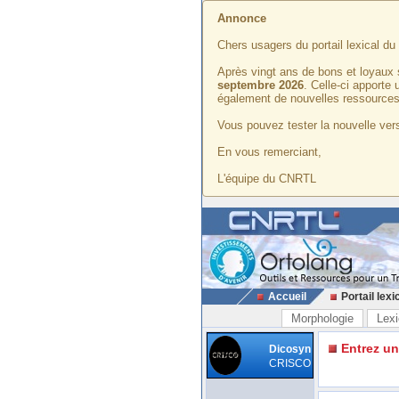
Annonce
Chers usagers du portail lexical d
Après vingt ans de bons et loyaux 
septembre 2026
. Celle-ci apporte
également de nouvelles ressources
Vous pouvez tester la nouvelle vers
En vous remerciant,
L'équipe du CNRTL
Accueil
Portail lexi
Morphologie
Lexi
Entrez u
Dicosyn
CRISCO