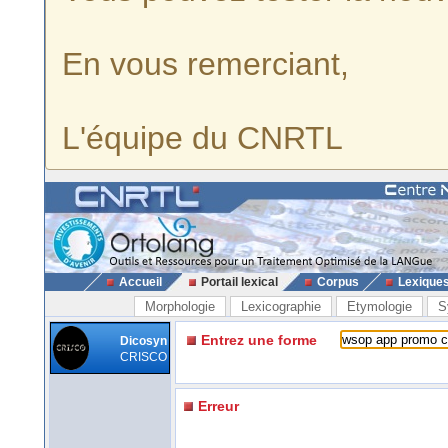
En vous remerciant,
L'équipe du CNRTL
Accueil
Portail lexical
Corpus
Lexique
Morphologie
Lexicographie
Etymologie
S
Entrez une forme
Dicosyn
CRISCO
Erreur