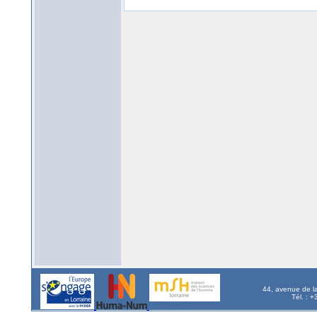
44, avenue de l
Tél. : 