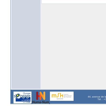
44, avenue de l
Tél. : 