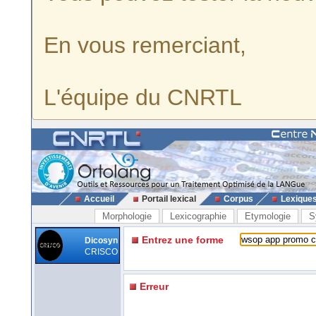
En vous remerciant,
L'équipe du CNRTL
Accueil
Portail lexical
Corpus
Lexique
Morphologie
Lexicographie
Etymologie
S
Entrez une forme
Dicosyn
CRISCO
Erreur