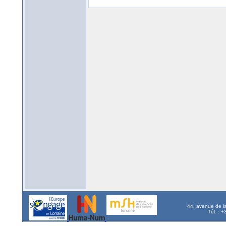
44, avenue de l
Tél. : 