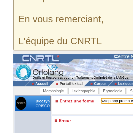
En vous remerciant,
L'équipe du CNRTL
Accueil
Portail lexical
Corpus
Lexique
Morphologie
Lexicographie
Etymologie
S
Entrez une forme
Dicosyn
CRISCO
Erreur