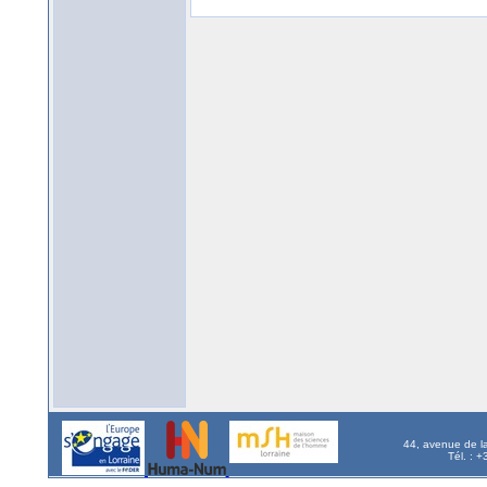
44, avenue de l
Tél. : 