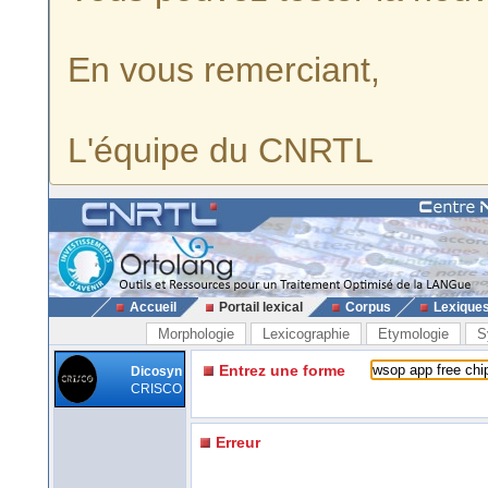
En vous remerciant,
L'équipe du CNRTL
Accueil
Portail lexical
Corpus
Lexique
Morphologie
Lexicographie
Etymologie
S
Entrez une forme
Dicosyn
CRISCO
Erreur