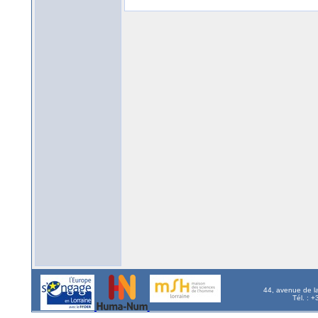
44, avenue de l
Tél. : 