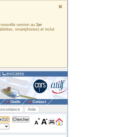
×
e nouvelle version au
1er
ablettes, smartphones) et inclut
Outils
Contact
oncordance
Aide