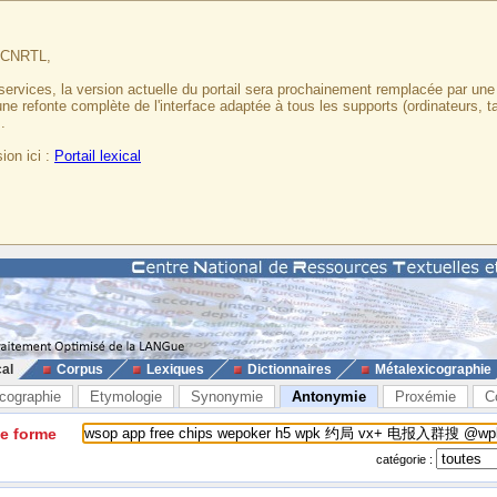
u CNRTL,
services, la version actuelle du portail sera prochainement remplacée par un
 une refonte complète de l'interface adaptée à tous les supports (ordinateurs, t
.
ion ici :
Portail lexical
cal
Corpus
Lexiques
Dictionnaires
Métalexicographie
cographie
Etymologie
Synonymie
Antonymie
Proxémie
C
ne forme
catégorie :