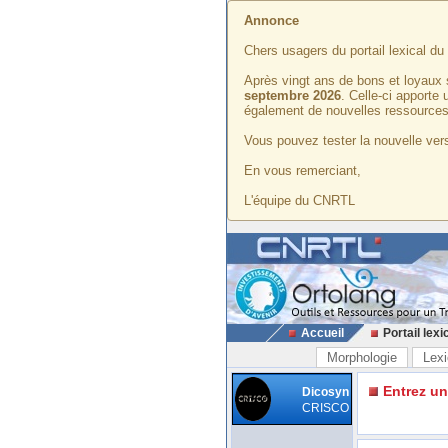
Annonce
Chers usagers du portail lexical d
Après vingt ans de bons et loyaux 
septembre 2026
. Celle-ci apporte
également de nouvelles ressources
Vous pouvez tester la nouvelle vers
En vous remerciant,
L'équipe du CNRTL
Accueil
Portail lexi
Morphologie
Lexi
Entrez u
Dicosyn
CRISCO