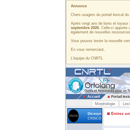
Annonce
Chers usagers du portail lexical d
Après vingt ans de bons et loyaux 
septembre 2026
. Celle-ci apporte
également de nouvelles ressources
Vous pouvez tester la nouvelle vers
En vous remerciant,
L'équipe du CNRTL
Accueil
Portail lexi
Morphologie
Lexi
Entrez u
Dicosyn
CRISCO