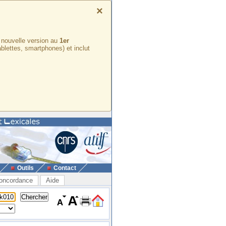
×
e nouvelle version au
1er
ablettes, smartphones) et inclut
Outils
Contact
oncordance
Aide