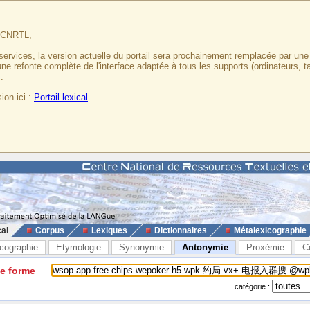
u CNRTL,
services, la version actuelle du portail sera prochainement remplacée par un
 une refonte complète de l'interface adaptée à tous les supports (ordinateurs, t
.
ion ici :
Portail lexical
cal
Corpus
Lexiques
Dictionnaires
Métalexicographie
cographie
Etymologie
Synonymie
Antonymie
Proxémie
C
ne forme
catégorie :