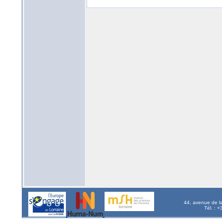
44, avenue de l
Tél. : 