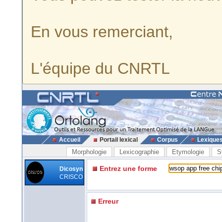
En vous remerciant,
L'équipe du CNRTL
Accueil
Portail lexical
Corpus
Lexique
Morphologie
Lexicographie
Etymologie
S
Entrez une forme
Dicosyn
CRISCO
Erreur