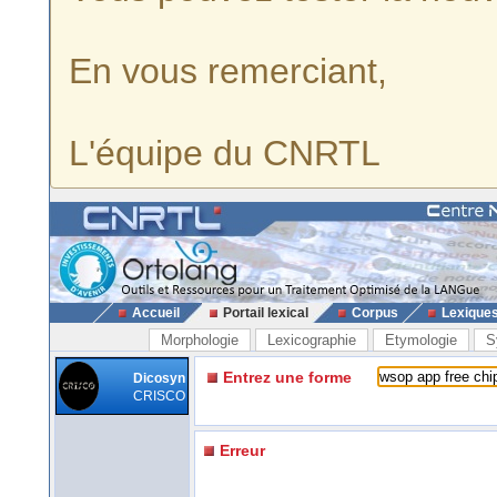
En vous remerciant,
L'équipe du CNRTL
Accueil
Portail lexical
Corpus
Lexique
Morphologie
Lexicographie
Etymologie
S
Entrez une forme
Dicosyn
CRISCO
Erreur