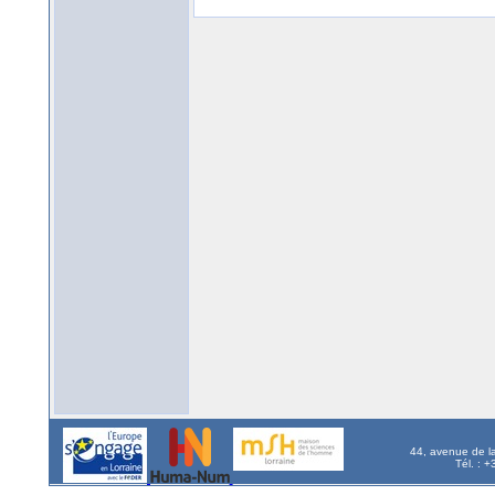
44, avenue de l
Tél. : 