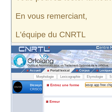
En vous remerciant,
L'équipe du CNRTL
Accueil
Portail lexical
Corpus
Lexique
Morphologie
Lexicographie
Etymologie
S
Entrez une forme
Dicosyn
CRISCO
Erreur