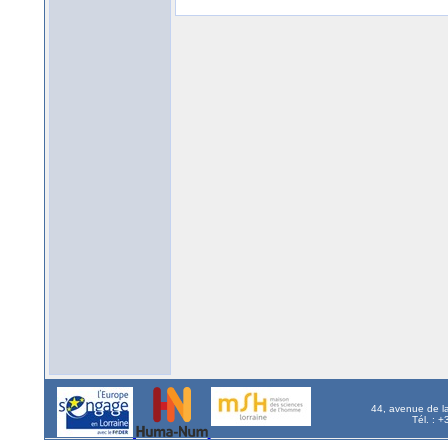
44, avenue de l
Tél. : 