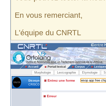
En vous remerciant,
L'équipe du CNRTL
Accueil
Portail lexical
Corpus
Lexique
Morphologie
Lexicographie
Etymologie
S
Entrez une forme
Dicosyn
CRISCO
Erreur