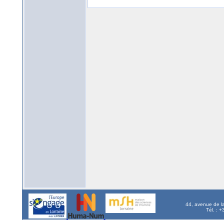
44, avenue de l
Tél. : 