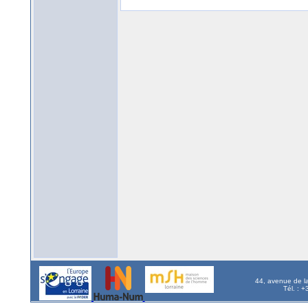
44, avenue de l
Tél. : 