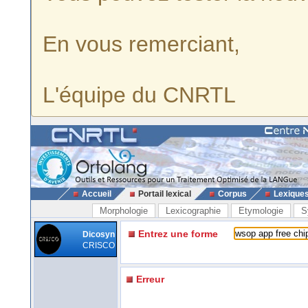
En vous remerciant,
L'équipe du CNRTL
Accueil
Portail lexical
Corpus
Lexique
Morphologie
Lexicographie
Etymologie
S
Entrez une forme
Dicosyn
CRISCO
Erreur