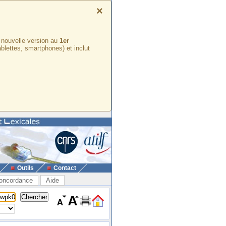
×
e nouvelle version au
1er
ablettes, smartphones) et inclut
Outils
Contact
oncordance
Aide