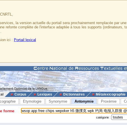
u CNRTL,
services, la version actuelle du portail sera prochainement remplacée par un
 une refonte complète de l'interface adaptée à tous les supports (ordinateurs, t
.
ion ici :
Portail lexical
cal
Corpus
Lexiques
Dictionnaires
Métalexicographie
cographie
Etymologie
Synonymie
Antonymie
Proxémie
C
ne forme
catégorie :