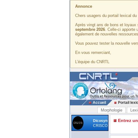
Annonce
Chers usagers du portail lexical d
Après vingt ans de bons et loyaux 
septembre 2026
. Celle-ci apporte
également de nouvelles ressources
Vous pouvez tester la nouvelle vers
En vous remerciant,
L'équipe du CNRTL
Accueil
Portail lexi
Morphologie
Lexi
Entrez u
Dicosyn
CRISCO