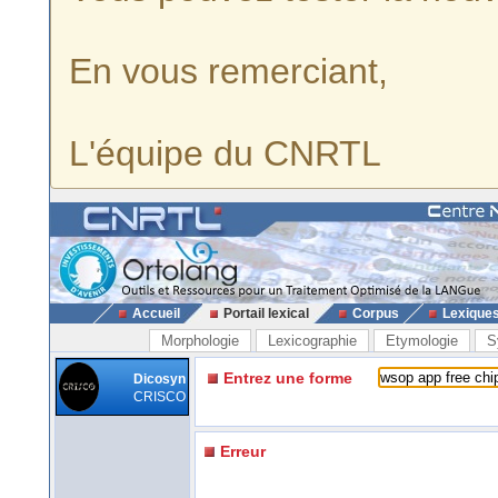
En vous remerciant,
L'équipe du CNRTL
Accueil
Portail lexical
Corpus
Lexique
Morphologie
Lexicographie
Etymologie
S
Entrez une forme
Dicosyn
CRISCO
Erreur