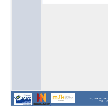
44, avenue de l
Tél. : 