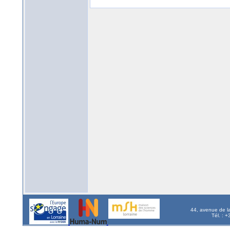
44, avenue de l
Tél. : 