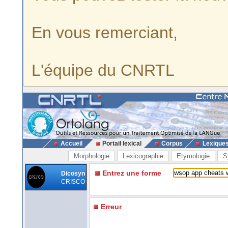
En vous remerciant,
L'équipe du CNRTL
Accueil
Portail lexical
Corpus
Lexique
Morphologie
Lexicographie
Etymologie
S
Entrez une forme
Dicosyn
CRISCO
Erreur