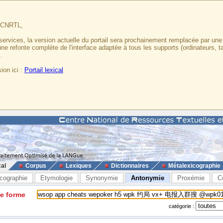
u CNRTL,
services, la version actuelle du portail sera prochainement remplacée par un
 une refonte complète de l'interface adaptée à tous les supports (ordinateurs, t
.
ion ici :
Portail lexical
cal
Corpus
Lexiques
Dictionnaires
Métalexicographie
cographie
Etymologie
Synonymie
Antonymie
Proxémie
C
ne forme
catégorie :