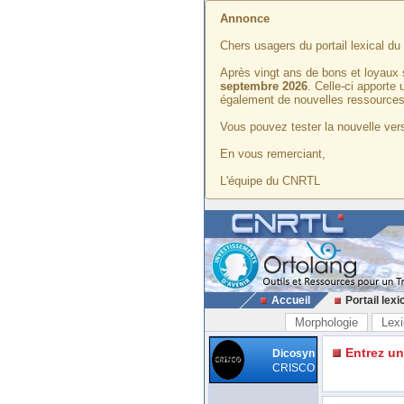
Annonce
Chers usagers du portail lexical d
Après vingt ans de bons et loyaux 
septembre 2026
. Celle-ci apporte
également de nouvelles ressources
Vous pouvez tester la nouvelle vers
En vous remerciant,
L'équipe du CNRTL
Accueil
Portail lexi
Morphologie
Lexi
Entrez u
Dicosyn
CRISCO