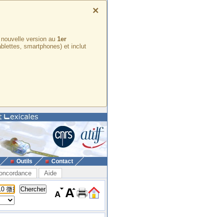
×
e nouvelle version au
1er
ablettes, smartphones) et inclut
Outils
Contact
oncordance
Aide