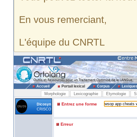
En vous remerciant,
L'équipe du CNRTL
Accueil
Portail lexical
Corpus
Lexique
Morphologie
Lexicographie
Etymologie
S
Entrez une forme
Dicosyn
CRISCO
Erreur