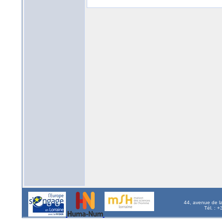
44, avenue de l
Tél. : 