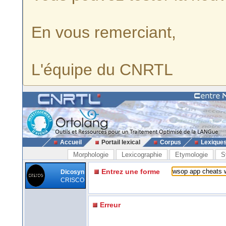
En vous remerciant,
L'équipe du CNRTL
Accueil
Portail lexical
Corpus
Lexique
Morphologie
Lexicographie
Etymologie
S
Entrez une forme
Dicosyn
CRISCO
Erreur