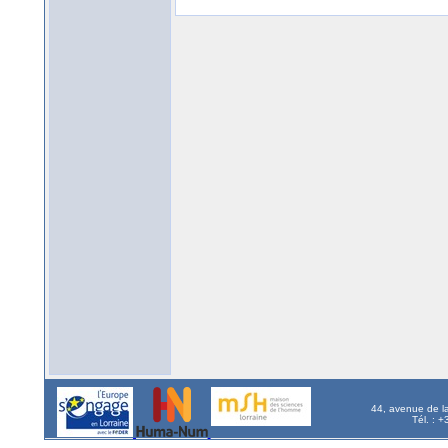
44, avenue de l
Tél. : 