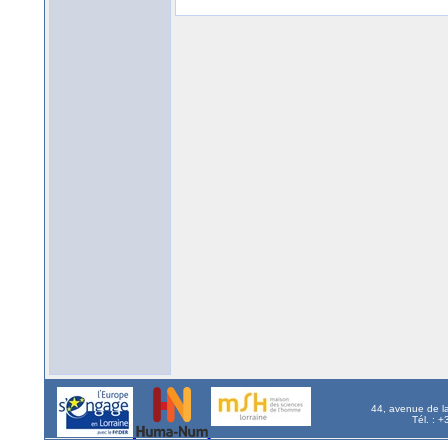
44, avenue de l
Tél. : 