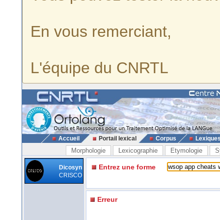
En vous remerciant,
L'équipe du CNRTL
Accueil
Portail lexical
Corpus
Lexique
Morphologie
Lexicographie
Etymologie
S
Entrez une forme
Dicosyn
CRISCO
Erreur