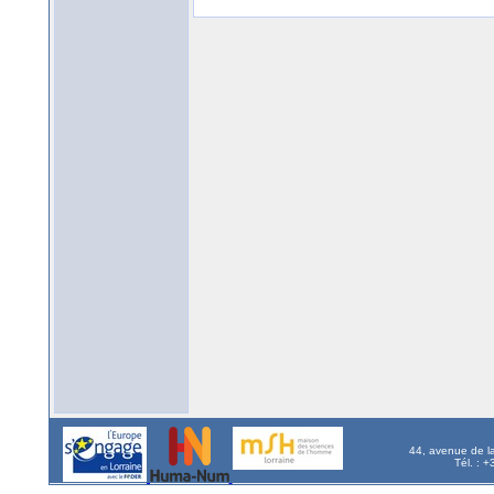
44, avenue de l
Tél. : 