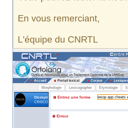
En vous remerciant,
L'équipe du CNRTL
Accueil
Portail lexical
Corpus
Lexique
Morphologie
Lexicographie
Etymologie
S
Entrez une forme
Dicosyn
CRISCO
Erreur