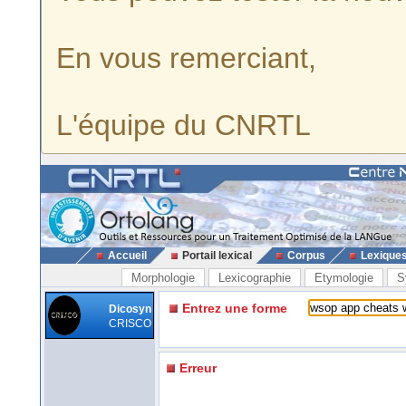
En vous remerciant,
L'équipe du CNRTL
Accueil
Portail lexical
Corpus
Lexique
Morphologie
Lexicographie
Etymologie
S
Entrez une forme
Dicosyn
CRISCO
Erreur