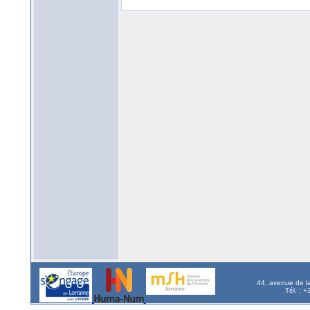
44, avenue de l
Tél. : 