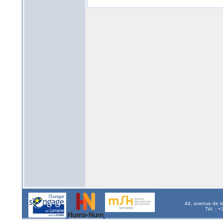
44, avenue de l
Tél. : 