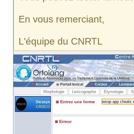
En vous remerciant,
L'équipe du CNRTL
Accueil
Portail lexical
Corpus
Lexique
Morphologie
Lexicographie
Etymologie
S
Entrez une forme
Dicosyn
CRISCO
Erreur