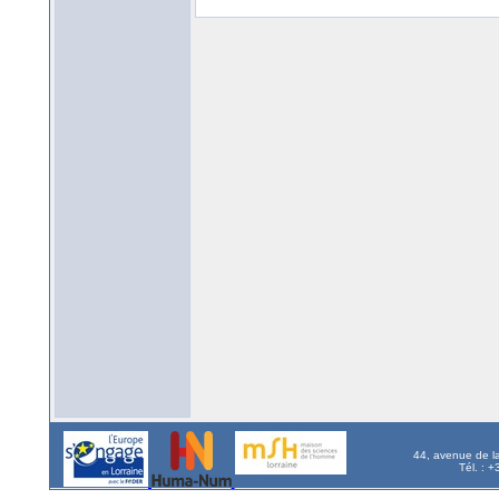
44, avenue de l
Tél. : 