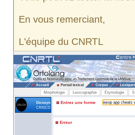
En vous remerciant,
L'équipe du CNRTL
Accueil
Portail lexical
Corpus
Lexique
Morphologie
Lexicographie
Etymologie
S
Entrez une forme
Dicosyn
CRISCO
Erreur