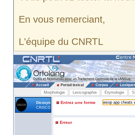
En vous remerciant,
L'équipe du CNRTL
Accueil
Portail lexical
Corpus
Lexique
Morphologie
Lexicographie
Etymologie
S
Entrez une forme
Dicosyn
CRISCO
Erreur