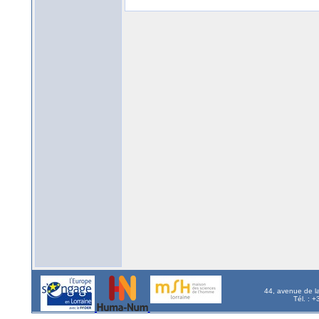
44, avenue de l
Tél. : 