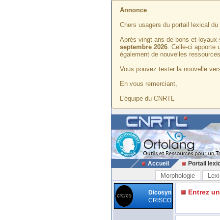
Annonce
Chers usagers du portail lexical d
Après vingt ans de bons et loyaux 
septembre 2026
. Celle-ci apporte
également de nouvelles ressources
Vous pouvez tester la nouvelle vers
En vous remerciant,
L'équipe du CNRTL
Accueil
Portail lexi
Morphologie
Lexi
Entrez u
Dicosyn
CRISCO