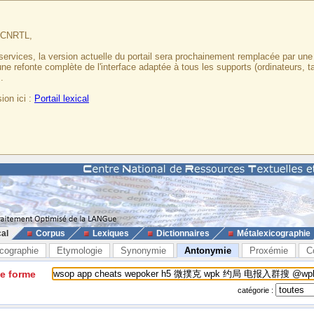
u CNRTL,
services, la version actuelle du portail sera prochainement remplacée par un
 une refonte complète de l'interface adaptée à tous les supports (ordinateurs, t
.
ion ici :
Portail lexical
cal
Corpus
Lexiques
Dictionnaires
Métalexicographie
cographie
Etymologie
Synonymie
Antonymie
Proxémie
C
ne forme
catégorie :