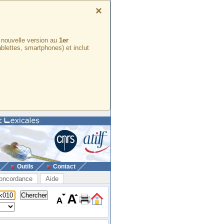
×
e nouvelle version au
1er
ablettes, smartphones) et inclut
Outils
Contact
oncordance
Aide