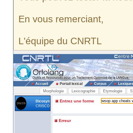
En vous remerciant,
L'équipe du CNRTL
Accueil
Portail lexical
Corpus
Lexique
Morphologie
Lexicographie
Etymologie
S
Entrez une forme
Dicosyn
CRISCO
Erreur