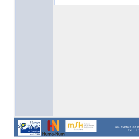
44, avenue de l
Tél. : 