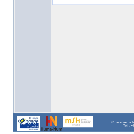
44, avenue de l
Tél. : 