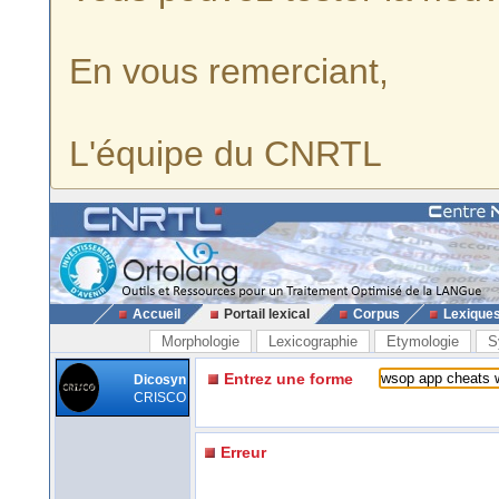
En vous remerciant,
L'équipe du CNRTL
Accueil
Portail lexical
Corpus
Lexique
Morphologie
Lexicographie
Etymologie
S
Entrez une forme
Dicosyn
CRISCO
Erreur