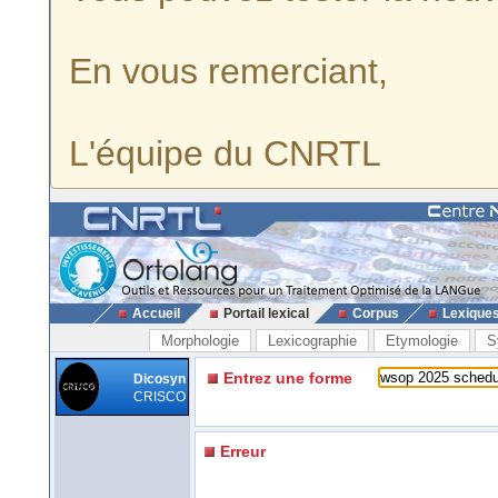
En vous remerciant,
L'équipe du CNRTL
Accueil
Portail lexical
Corpus
Lexique
Morphologie
Lexicographie
Etymologie
S
Entrez une forme
Dicosyn
CRISCO
Erreur