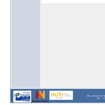
44, avenue de l
Tél. : 