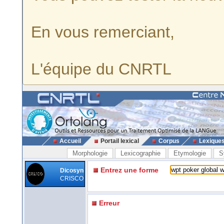
En vous remerciant,
L'équipe du CNRTL
Accueil
Portail lexical
Corpus
Lexique
Morphologie
Lexicographie
Etymologie
S
Entrez une forme
Dicosyn
CRISCO
Erreur