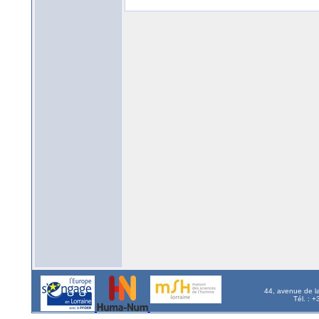
44, avenue de l
Tél. : 