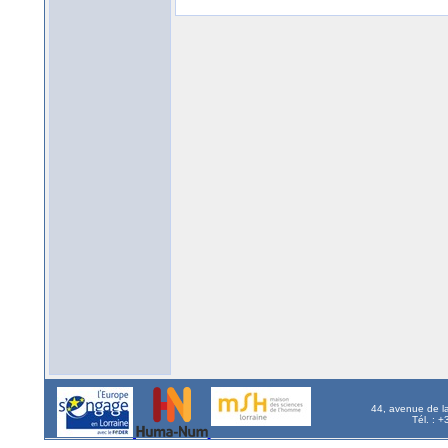
44, avenue de l
Tél. : 