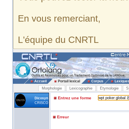
En vous remerciant,
L'équipe du CNRTL
Accueil
Portail lexical
Corpus
Lexique
Morphologie
Lexicographie
Etymologie
S
Entrez une forme
Dicosyn
CRISCO
Erreur