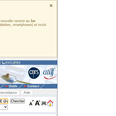
×
e nouvelle version au
1er
ablettes, smartphones) et inclut
Outils
Contact
oncordance
Aide