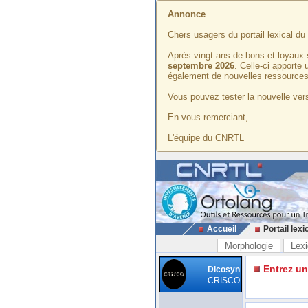
Annonce
Chers usagers du portail lexical d
Après vingt ans de bons et loyaux 
septembre 2026
. Celle-ci apporte
également de nouvelles ressources
Vous pouvez tester la nouvelle vers
En vous remerciant,
L'équipe du CNRTL
Accueil
Portail lexi
Morphologie
Lexi
Entrez u
Dicosyn
CRISCO