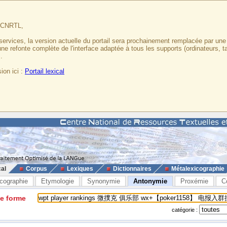
u CNRTL,
services, la version actuelle du portail sera prochainement remplacée par un
 une refonte complète de l'interface adaptée à tous les supports (ordinateurs, t
.
ion ici :
Portail lexical
cal
Corpus
Lexiques
Dictionnaires
Métalexicographie
cographie
Etymologie
Synonymie
Antonymie
Proxémie
C
ne forme
catégorie :