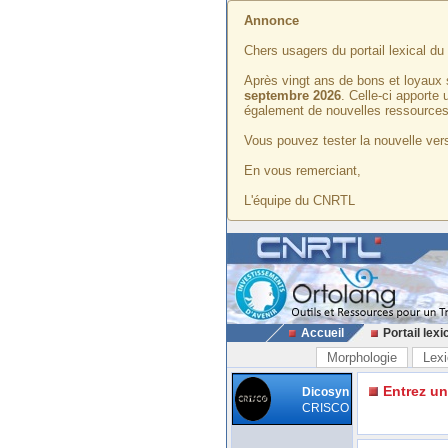
Annonce
Chers usagers du portail lexical d
Après vingt ans de bons et loyaux 
septembre 2026
. Celle-ci apporte
également de nouvelles ressources
Vous pouvez tester la nouvelle vers
En vous remerciant,
L'équipe du CNRTL
Accueil
Portail lexi
Morphologie
Lexi
Entrez u
Dicosyn
CRISCO