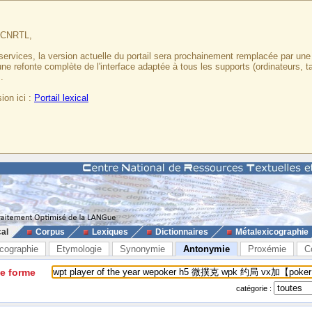
u CNRTL,
services, la version actuelle du portail sera prochainement remplacée par un
 une refonte complète de l'interface adaptée à tous les supports (ordinateurs, t
.
ion ici :
Portail lexical
cal
Corpus
Lexiques
Dictionnaires
Métalexicographie
cographie
Etymologie
Synonymie
Antonymie
Proxémie
C
ne forme
catégorie :