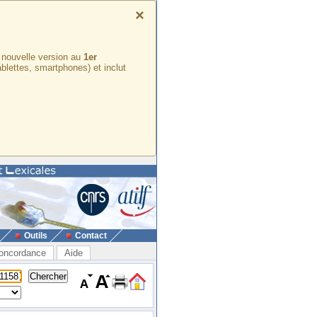
×
e nouvelle version au
1er
ablettes, smartphones) et inclut
Outils
Contact
oncordance
Aide