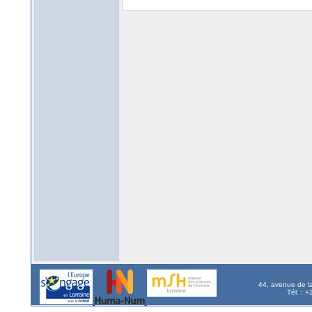
44, avenue de l
Tél. : 