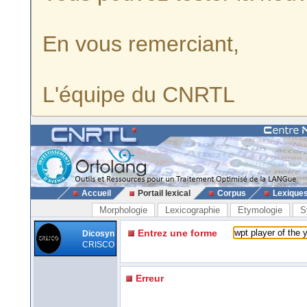
En vous remerciant,
L'équipe du CNRTL
Accueil
Portail lexical
Corpus
Lexique
Morphologie
Lexicographie
Etymologie
S
Entrez une forme
Dicosyn
CRISCO
Erreur