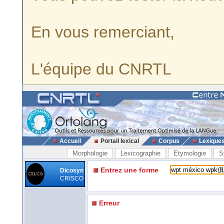
En vous remerciant,
L'équipe du CNRTL
Accueil
Portail lexical
Corpus
Lexique
Morphologie
Lexicographie
Etymologie
S
Entrez une forme
Dicosyn
CRISCO
Erreur