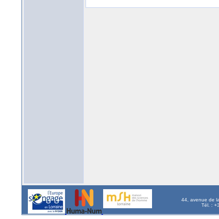
44, avenue de l
Tél. : 